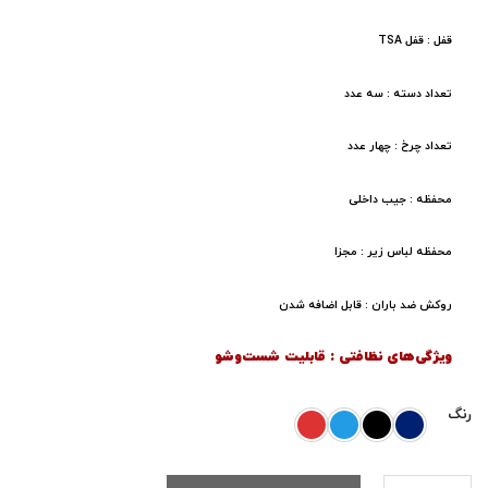
قفل : قفل TSA
تعداد دسته : سه عدد
تعداد چرخ : چهار عدد
محفظه : جیب داخلی
محفظه لباس زیر : مجزا
روکش ضد باران : قابل اضافه شدن
ویژگی‌های نظافتی : قابلیت شست‌وشو
رنگ
ست سه عددی چمدان امریکن توریستر مدل MA20 عدد