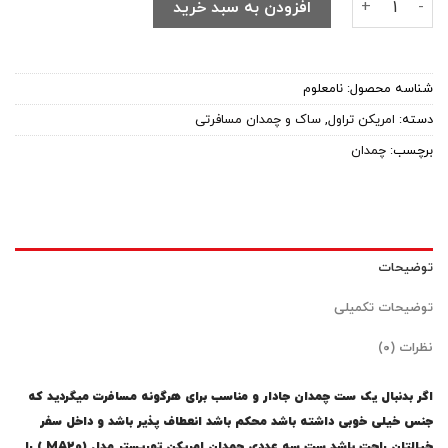
افزودن به سبد خرید
شناسه محصول:
نامعلوم
دسته:
امریکن تراول
,
ساک و چمدان مسافرتی
برچسب:
چمدان
توضیحات
توضیحات تکمیلی
نظرات (۰)
اگر بدنبال یک ست چمدان جادار و مناسب برای هرگونه مسافرت میگردید که
جنس خیلی خوبی داشته باشد محکم باشد انعطاف پذیر باشد و داخل سفر
خیالتان راحت باشد ست سه عددی چمدان امریکن توریستر مدل (MA20 ) را