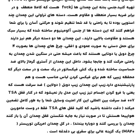
تهیه کنید.جنس بدنه این چمدان ها fvckj هست که کاملا منعطف و در
برابر ضربه بسیار منعطف و مقاوم هست. دسته های تراولی این چمدان چند
استوپی بوده تا به راحتی با قد شما تنظیم شوند و حرکتی آسان را برای شما
فراهم کنند که این دسته ها از جنس آلومینیوم ساخته شده که بسیار سبک
هستند و مقاومت بالایی دارند.، این چمدان ها دو دسته دیگر هم نیز دارند
برای حمل دستی به صورت عمودی و افقی. چرخ های چمدان ها بصورت ۴
چرخ دوبل یا دوتایی هستند که باعث میشه حتی در سنگین شدن چمدان به
راحتی حرکت کند و جابجا بشود. داخل این چمدان از آستری گرماژ بالای ضد
حساسیت ساخته شده و یک کش فیکساتور در یک سمت و در سمت دیگر که
محفظه زیپی که هم برای فیکس کردن لباس مناسب هست و هم
پارتیشنبندی دارد.زیپ این چمدان زیپ دوبل ( دولاین ) ضد سرقت هست که
یعنی با فرو کردن اجسام تیز زیپ این مدل باز نمیشود که در کنار قفل TSA
007 ضد سرقت بین المللی این کار امنیت وسایل شما را به طور کامل تضمین
میکند ( دقت داشته باشید که کلید قفل های TSA فقط در وست مامورین
هواپیما هستش تا در صورت نیاز به جایه شکستن قفل چمدان آن را باز کنند
چمدان را بررسی کنند و دوباره ببندند) . در کل چمدان امریکن توریستر (
MA20) یک گزینه عالی برای سفری بی دغدغه است .