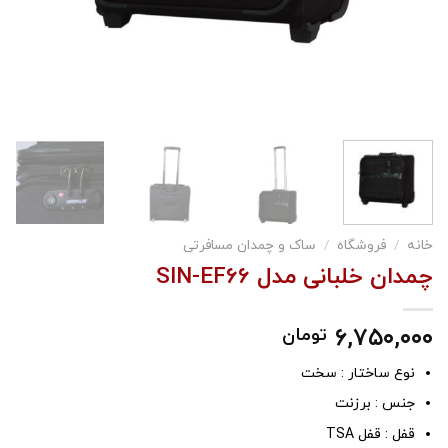
خانه
/
فروشگاه
/
ساک و چمدان مسافرتی
چمدان خلبانی مدل SIN-EF66
۶,۷۵۰,۰۰۰
تومان
نوع ساختار : سخت
جنس : برزنت
قفل : قفل TSA