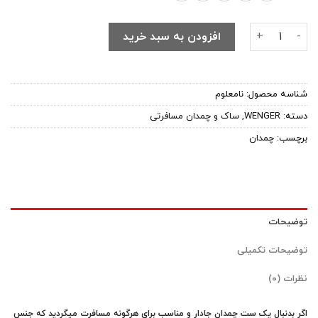
ست چهار عددی چمدان WENGER مدل 9535 عدد
افزودن به سبد خرید
شناسه محصول:
نامعلوم
دسته:
WENGER
,
ساک و چمدان مسافرتی
برچسب:
چمدان
توضیحات
توضیحات تکمیلی
نظرات (۰)
اگر بدنبال یک ست چمدان جادار و مناسب برای هرگونه مسافرت میگردید که جنس