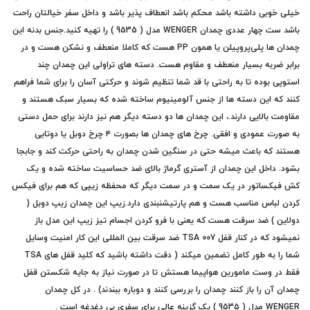
خیلی خوبی داشته باشد محکم باشد انعطاف پذیر باشد و داخل سفر خیالتان راحت
باشد ست چهار عددی چمدان WENGER مدل ( 9535 ) را تهیه کنید.جنس بدنه این
چمدان ها پلی‌پروپیلن یا همون PP هست که کاملا منعطف و نشکن هست و در
برابر ضربه بسیار منعطف و مقاوم هست. دسته های تراولی این چمدان چند
استوپی بوده تا به راحتی با قد شما تنظیم شوند و حرکتی آسان را برای شما فراهم
کنند که این دسته ها از جنس آلومینیوم ساخته شده که بسیار سبک هستند و
مقاومت بالایی دارند.، این چمدان ها دو دسته دیگر هم نیز دارند برای حمل دستی
به صورت عمودی و افقی. چرخ های چمدان ها بصورت ۴ چرخ دوبل یا دوتایی
هستند که باعث میشه حتی در سنگین شدن چمدان به راحتی حرکت کند و جابجا
بشود. داخل این چمدان از آستری گرماژ بالای ضد حساسیت ساخته شده و یک
کش فیکساتور در یک سمت و در سمت دیگر که محفظه زیپی که هم برای فیکس
کردن لباس مناسب هست و هم پارتیشنبندی دارد.زیپ این چمدان زیپ دوبل (
دولاین ) ضد سرقت هست که یعنی با فرو کردن اجسام تیز زیپ این مدل باز
نمیشود که در کنار قفل TSA 007 ضد سرقت بین المللی این کار امنیت وسایل
شما را به طور کامل تضمین میکند ( دقت داشته باشید که کلید قفل های TSA
فقط در وست مامورین هواپیما هستش تا در صورت نیاز به جایه شکستن قفل
چمدان آن را باز کنند چمدان را بررسی کنند و دوباره ببندند) . در کل چمدان
WENGER مدل ( 9535 ) یک گزینه عالی برای سفری بی دغدغه است .